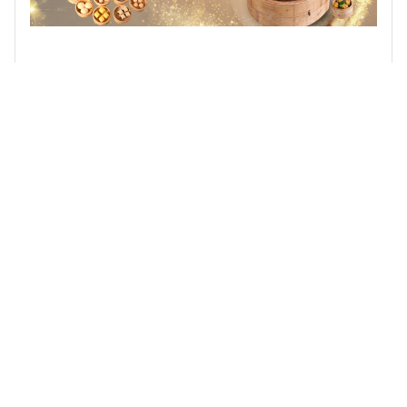
Dim sum is een stijl van de Chinese keuken waarbij
kleine hapklare porties voedsel worden geserveerd in
kleine stoommandjes of op kleine bordjes. Het is een
populaire manier van eten in de Chinese cultuur, vaak
genoten met thee. Dim sum gerechten kunnen onder
andere dumplings, broodjes, rolletjes en desserts
omvatten. Het is een geweldige manier om een
verscheidenheid aan smaken en texturen in één
maaltijd te proberen.
ruimte tot 220 personen,